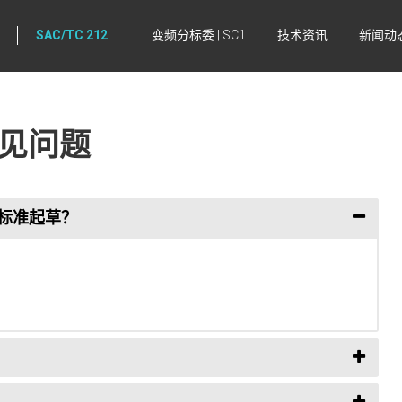
SAC/TC 212
变频分标委 | SC1
技术资讯
新闻动
见问题
的标准起草？
。